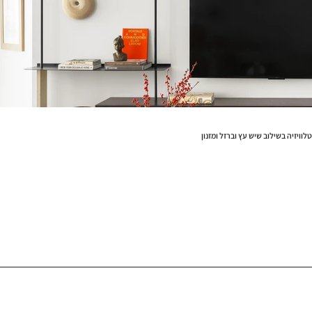
וויזיה בשילוב שיש עץ וברזל ומזנון